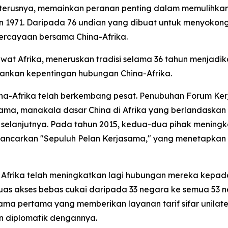
terusnya, memainkan peranan penting dalam memulihkan
1971. Daripada 76 undian yang dibuat untuk menyokong r
percayaan bersama China-Afrika.
awat Afrika, meneruskan tradisi selama 36 tahun menjadik
kankan kepentingan hubungan China-Afrika.
na-Afrika telah berkembang pesat. Penubuhan Forum Ke
sama, manakala dasar China di Afrika yang berlandaskan 
a selanjutnya. Pada tahun 2015, kedua-dua pihak menin
lancarkan "Sepuluh Pelan Kerjasama," yang menetapkan
Afrika telah meningkatkan lagi hubungan mereka kepa
uas akses bebas cukai daripada 33 negara ke semua 53
ama pertama yang memberikan layanan tarif sifar unilat
n diplomatik dengannya.