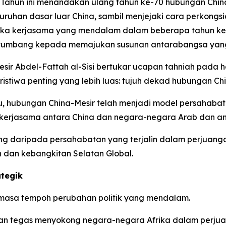
ahun ini menandakan ulang tahun ke-70 hubungan China-
uhan dasar luar China, sambil menjejaki cara perkongsia
eroka kerjasama yang mendalam dalam beberapa tahun k
nyumbang kepada memajukan susunan antarabangsa yang
Mesir Abdel-Fattah al-Sisi bertukar ucapan tahniah pada
ristiwa penting yang lebih luas: tujuh dekad hubungan Chi
, hubungan China-Mesir telah menjadi model persahabata
erjasama antara China dan negara-negara Arab dan ant
bang daripada persahabatan yang terjalin dalam perjua
dan kebangkitan Selatan Global.
tegik
semasa tempoh perubahan politik yang mendalam.
ngan tegas menyokong negara-negara Afrika dalam perj