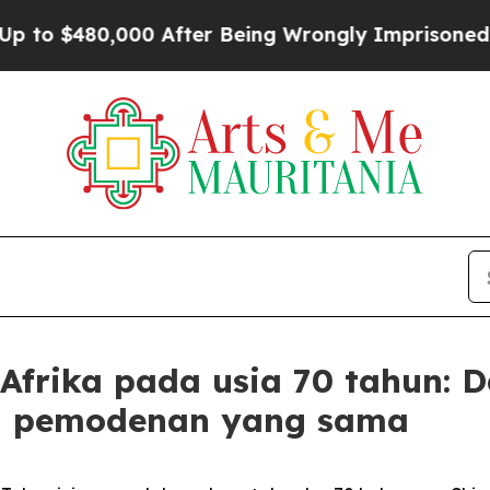
480,000 After Being Wrongly Imprisoned for 42 Y
frika pada usia 70 tahun: 
n pemodenan yang sama