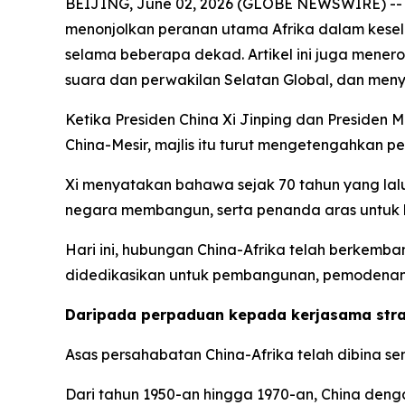
BEIJING, June 02, 2026 (GLOBE NEWSWIRE) -- T
menonjolkan peranan utama Afrika dalam keselur
selama beberapa dekad. Artikel ini juga men
suara dan perwakilan Selatan Global, dan me
Ketika Presiden China Xi Jinping dan Presiden 
China-Mesir, majlis itu turut mengetengahkan pe
Xi menyatakan bahawa sejak 70 tahun yang lalu
negara membangun, serta penanda aras untuk k
Hari ini, hubungan China-Afrika telah berkem
didedikasikan untuk pembangunan, pemodenan 
Daripada perpaduan kepada kerjasama stra
Asas persahabatan China-Afrika telah dibina 
Dari tahun 1950-an hingga 1970-an, China de