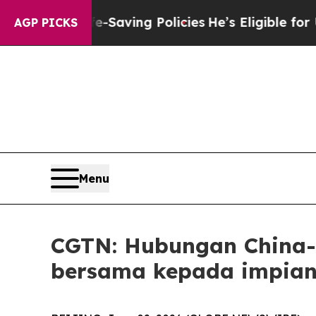
st Life-Saving Policies
He’s Eligible for Up to $
AGP PICKS
Menu
CGTN: Hubungan China-A
bersama kepada impia