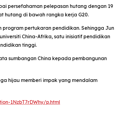
apai persefahaman pelepasan hutang dengan 19
t hutang di bawah rangka kerja G20.
 dan program pertukaran pendidikan. Sehingga Jun
ersiti China-Afrika, satu inisiatif pendidikan
ndidikan tinggi.
berkata sumbangan China kepada pembangunan
naga hijau memberi impak yang mendalam
ation-1NzbT7rDWhy/p.html