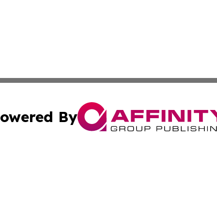
owered By
ubmit Press Release
Terms & Conditions
Copyright/DMCA
 Inc. dba Affinity Group Publishing & Arts & Me Mauritani
Cookie Settings / Your Privacy Choices