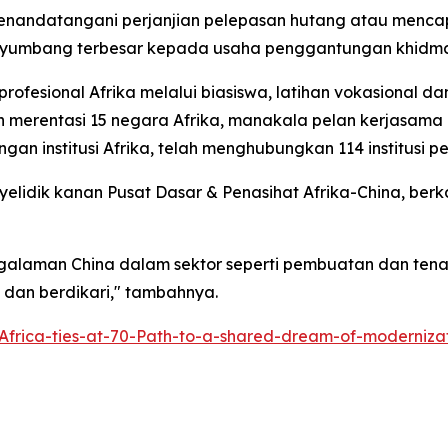
menandatangani perjanjian pelepasan hutang atau menc
enyumbang terbesar kepada usaha penggantungan khidma
 profesional Afrika melalui biasiswa, latihan vokasional
erentasi 15 negara Afrika, manakala pelan kerjasama univ
an institusi Afrika, telah menghubungkan 114 institusi pe
enyelidik kanan Pusat Dasar & Penasihat Afrika-China, 
galaman China dalam sektor seperti pembuatan dan te
 dan berdikari," tambahnya.
Africa-ties-at-70-Path-to-a-shared-dream-of-moderniz