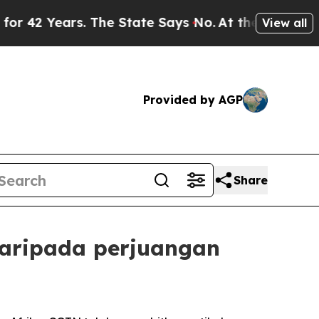
ears. The State Says No.
At the Command of Jeff 
View all
Provided by AGP
Share
Daripada perjuangan