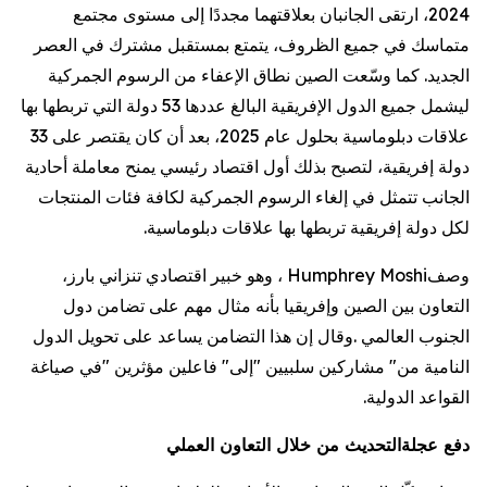
2024، ارتقى الجانبان بعلاقتهما مجددًا إلى مستوى مجتمع
متماسك في جميع الظروف، يتمتع بمستقبل مشترك في العصر
الجديد. كما وسّعت الصين نطاق الإعفاء من الرسوم الجمركية
ليشمل جميع الدول الإفريقية البالغ عددها 53 دولة التي تربطها بها
علاقات دبلوماسية بحلول عام 2025، بعد أن كان يقتصر على 33
دولة إفريقية، لتصبح بذلك أول اقتصاد رئيسي يمنح معاملة أحادية
الجانب تتمثل في إلغاء الرسوم الجمركية لكافة فئات المنتجات
لكل دولة إفريقية تربطها بها علاقات دبلوماسية.
وصف
Humphrey Moshi
، وهو خبير اقتصادي تنزاني بارز،
التعاون بين الصين وإفريقيا بأنه مثال مهم على تضامن دول
الجنوب العالمي
.
وقال إن هذا التضامن يساعد على تحويل الدول
النامية من
"
مشاركين سلبيين
"
إلى
"
فاعلين مؤثرين
"
في صياغة
القواعد الدولية.
دفع عجلة
التحديث من خلال التعاون العملي