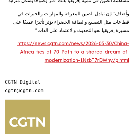
مساهمة الصين في تنمية إفريقيا باتت أكثر وضوحًا بشكل متزايد.
وأضاف
: "
إن تبادل الصين للمعرفة والمهارات والخبرات في
قطاعات مثل التصنيع والطاقة الخضراء يؤثر تأثيرًا عميقًا على
مسيرة إفريقيا نحو التحديث والاعتماد على الذات
."
https://news.cgtn.com/news/2026-05-30/China-
Africa-ties-at-70-Path-to-a-shared-dream-of-
modernization-1NzbT7rDWhy/p.html
CGTN Digital

cgtn@cgtn.com