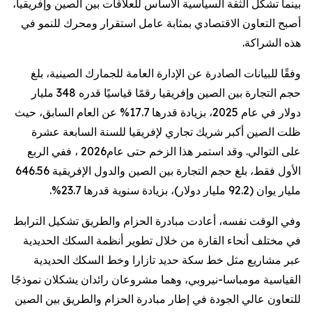
بينما تشكّل الثقة السياسية الأساس للعلاقات بين الصين وإفريقيا،
أصبح التعاون الاقتصادي بمثابة عامل استقرار ومحرك للنمو في
هذه الشراكة.
وفقًا للبيانات الصادرة عن الإدارة العامة للجمارك الصينية، بلغ
حجم التجارة بين الصين وإفريقيا رقمًا قياسيًا قدره 348 مليار
دولار في عام 2025، بزيادة قدرها 17.7% عن العام السابق، حيث
ظلت الصين أكبر شريك تجاري لإفريقيا للسنة السابعة عشرة
على التوالي. وقد استمر هذا الزخم حتى عام
2026
، ففي الربع
الأول فقط، بلغ حجم التجارة بين الصين والدول الإفريقية 646.56
مليار يوان (92.2 مليار دولار)، بزيادة سنوية قدرها 23.7
.%
وفي الوقت نفسه، أعادت مبادرة الحزام والطريق تشكيل الترابط
في مختلف أنحاء القارة من خلال تطوير أنظمة السكك الحديدية
عبر مشاريع مثل خط سكة حديد تازارا وخط السكك الحديدية
القياسية مومباسا-نيروبي، وهما مشروعان رائدان يشكلان نموذجًا
للتعاون عالي الجودة في إطار مبادرة الحزام والطريق بين الصين