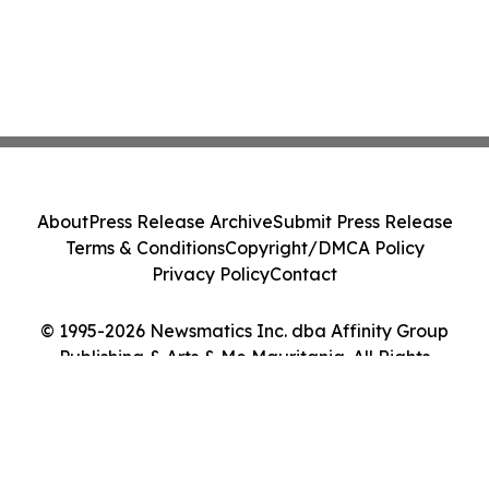
About
Press Release Archive
Submit Press Release
Terms & Conditions
Copyright/DMCA Policy
Privacy Policy
Contact
© 1995-2026 Newsmatics Inc. dba Affinity Group
Publishing & Arts & Me Mauritania. All Rights
Reserved.
Cookie Settings / Your Privacy Choices