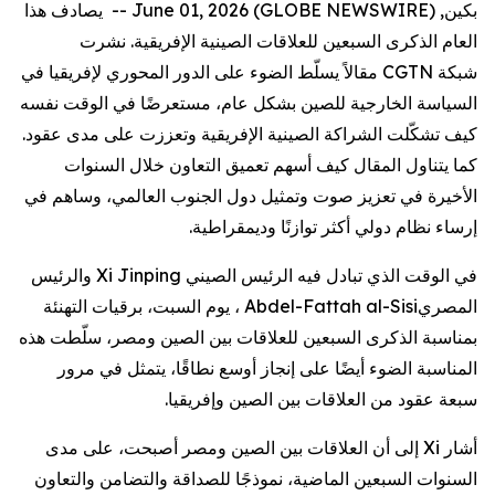
بكين, June 01, 2026 (GLOBE NEWSWIRE) --
يصادف هذا
العام الذكرى السبعين للعلاقات الصينية الإفريقية. نشرت
شبكة
CGTN
مقالاً يسلّط الضوء على الدور المحوري لإفريقيا في
السياسة الخارجية للصين بشكل عام، مستعرضًا في الوقت نفسه
كيف تشكّلت الشراكة الصينية الإفريقية وتعززت على مدى عقود.
كما يتناول المقال كيف أسهم تعميق التعاون خلال السنوات
الأخيرة في تعزيز صوت وتمثيل دول الجنوب العالمي، وساهم في
إرساء نظام دولي أكثر توازنًا وديمقراطية.
في الوقت الذي تبادل فيه الرئيس الصيني
Xi Jinping
والرئيس
المصري
Abdel-Fattah al-Sisi
، يوم السبت، برقيات التهنئة
بمناسبة الذكرى السبعين للعلاقات بين الصين ومصر، سلّطت هذه
المناسبة الضوء أيضًا على إنجاز أوسع نطاقًا، يتمثل في مرور
سبعة عقود من العلاقات بين الصين وإفريقيا.
أشار
Xi
إلى أن العلاقات بين الصين ومصر أصبحت، على مدى
السنوات السبعين الماضية، نموذجًا للصداقة والتضامن والتعاون