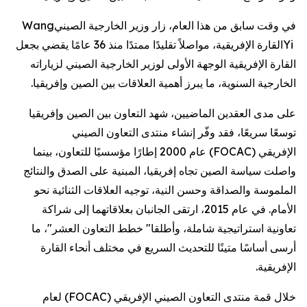
في وقت سابق من هذا العام، زار وزير الخارجية الصيني
Wang
Yi
القارة الإفريقية، مواصلاً تقليدًا ممتدًا منذ 36 عامًا يقضي بجعل
القارة الإفريقية الوجهة الأولى لوزير الخارجية الصيني لزياراته
الخارجية السنوية، ما يبرز أهمية العلاقات بين الصين وإفريقيا.
على مدى العقدين الماضيين، شهد التعاون بين الصين وإفريقيا
توسعًا سريعًا، فقد وفّر إنشاء منتدى التعاون الصيني
الإفريقي
(FOCAC)
عام 2000 إطارًا مؤسسيًا للتعاون، بينما
واصلت سياسة الصين تجاه إفريقيا، المبنية على الصدق والنتائج
الملموسة والصداقة وحسن النية، توجيه العلاقات الثنائية نحو
الأمام. في عام 2015، ارتقى الجانبان بعلاقاتهما إلى شراكة
تعاونية استراتيجية شاملة، وأطلقا
"
خطط التعاون العشر
"
، ما
أرسى أساسًا متينًا للتحديث السريع في مختلف أنحاء القارة
الإفريقية.
خلال قمة منتدى التعاون الصيني الإفريقي
(FOCAC)
لعام