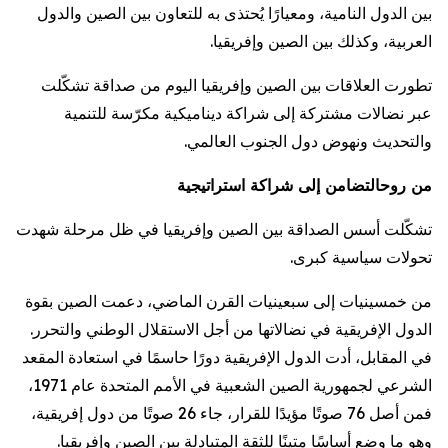
بين الدول النامية، ومعيارًا يُحتذى به للتعاون بين الصين والدول
العربية، وكذلك بين الصين وإفريقيا.
تطورت العلاقات بين الصين وإفريقيا اليوم من صداقة تشكّلت
عبر نضالات مشتركة إلى شراكة ديناميكية مكرّسة للتنمية
والتحديث ونهوض دول الجنوب العالمي.
من روح
التضامن إلى شراكة استراتيجية
تشكّلت أسس الصداقة بين الصين وإفريقيا في ظل مرحلة شهدت
تحولات سياسية كبرى.
من خمسينيات إلى سبعينيات القرن الماضي، دعمت الصين بقوة
الدول الإفريقية في نضالاتها من أجل الاستقلال الوطني والتحرر.
في المقابل، أدت الدول الإفريقية دورًا حاسمًا في استعادة المقعد
الشرعي لجمهورية الصين الشعبية في الأمم المتحدة عام 1971،
فمن أصل 76 صوتًا مؤيدًا للقرار، جاء 26 صوتًا من دول إفريقية،
وهو ما وضع أساسًا متينًا للثقة المتبادلة بين الصين وإفريقيا.